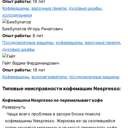
Опыт работы:
18 лет
Кофемашины
,
варочные панели
,
духовые шкафы
,
холодильники
Бикбулатов Игорь Ринатович
Опыт работы:
8 лет
Посудомоечные машины
,
кофемашины
,
варочные панели
,
духовые шкафы
Гейт Вадим Фердинандович
Опыт работы:
18 лет
Кофемашины
,
водонагреватели
,
посудомоечные машины
Типовые неисправности кофемашин Nespresso:
Кофемашина Nespresso не перемалывает кофе
Развернуть
Чаще всего проблема в засоре блока помола
кофемашины Nespresso. Жернова из-за скопившейся
грязи крутятся медленно и не могут перемолоть кофе.